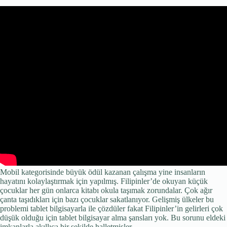
Mobil kategorisinde büyük ödül kazanan çalışma yine insanların
hayatını kolaylaştırmak için yapılmış. Filipinler’de okuyan küçük
çocuklar her gün onlarca kitabı okula taşımak zorundalar. Çok ağır
çanta taşıdıkları için bazı çocuklar sakatlanıyor. Gelişmiş ülkeler bu
problemi tablet bilgisayarla ile çözdüler fakat Filipinler’in gelirleri çok
düşük olduğu için tablet bilgisayar alma şansları yok. Bu sorunu eldeki
imkanlarla akıllıca bir şekilde halletmişler.