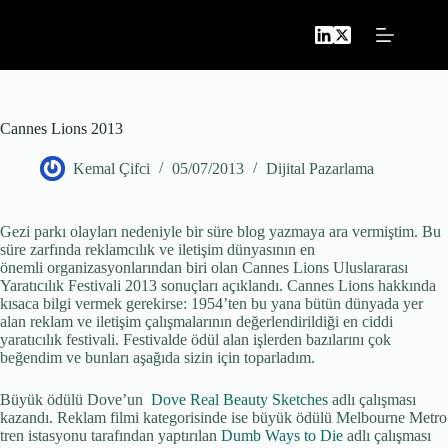
Skip
to
content
Cannes Lions 2013
Kemal Çifci
05/07/2013
Dijital Pazarlama
Gezi parkı olayları nedeniyle bir süre blog yazmaya ara vermiştim. Bu
süre zarfında reklamcılık ve iletişim dünyasının en
önemli organizasyonlarından biri olan Cannes Lions Uluslararası
Yaratıcılık Festivali 2013 sonuçları açıklandı. Cannes Lions hakkında
kısaca bilgi vermek gerekirse: 1954’ten bu yana bütün dünyada yer
alan reklam ve iletişim çalışmalarının değerlendirildiği en ciddi
yaratıcılık festivali. Festivalde ödül alan işlerden bazılarını çok
beğendim ve bunları aşağıda sizin için toparladım.
Büyük ödülü Dove’un
Dove Real Beauty Sketches
adlı çalışması
kazandı. Reklam filmi kategorisinde ise büyük ödülü Melbourne Metro
tren istasyonu tarafından yaptırılan
Dumb Ways to Die
adlı çalışması