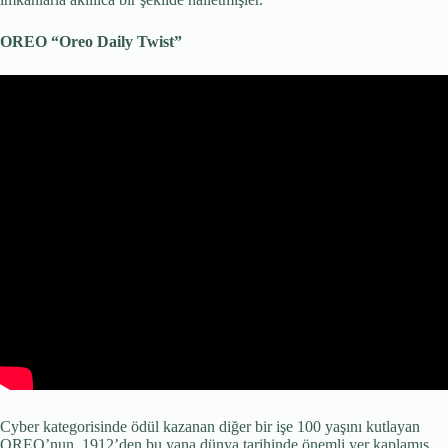
OREO “Oreo Daily Twist”
Cyber kategorisinde ödül kazanan diğer bir işe 100 yaşını kutlayan
OREO’nun. 1912’den bu yana dünya tarihinde önemli yer kaplamış