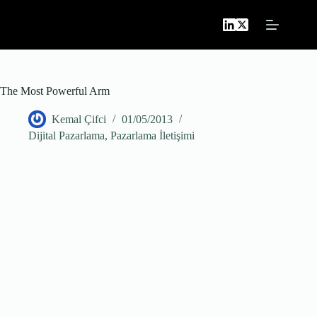
Skip
to
content
The Most Powerful Arm
Kemal Çifci
01/05/2013
Dijital Pazarlama
,
Pazarlama İletişimi