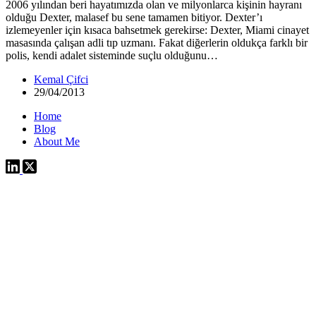
2006 yılından beri hayatımızda olan ve milyonlarca kişinin hayranı
olduğu Dexter, malasef bu sene tamamen bitiyor. Dexter’ı
izlemeyenler için kısaca bahsetmek gerekirse: Dexter, Miami cinayet
masasında çalışan adli tıp uzmanı. Fakat diğerlerin oldukça farklı bir
polis, kendi adalet sisteminde suçlu olduğunu…
Kemal Çifci
29/04/2013
Home
Blog
About Me