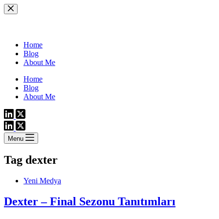
Skip
to
content
Home
Blog
About Me
Home
Blog
About Me
Menu
Tag
dexter
Yeni Medya
Dexter – Final Sezonu Tanıtımları