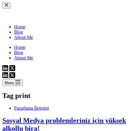
Skip
to
content
Home
Blog
About Me
Home
Blog
About Me
Menu
Tag
print
Pazarlama İletişimi
Sosyal Medya problemleriniz için yüksek
alkollu bira!